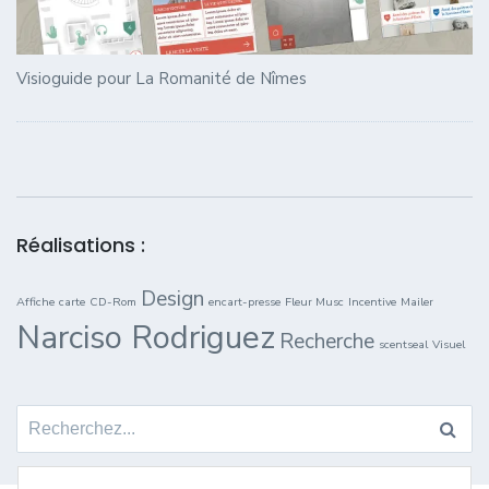
Visioguide pour La Romanité de Nîmes
Réalisations :
Design
Affiche
carte
CD-Rom
encart-presse
Fleur Musc
Incentive
Mailer
Narciso Rodriguez
Recherche
scentseal
Visuel
Search for: