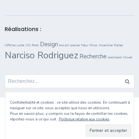
Réalisations :
Design
Affiche
carte
CD-Rom
encart-presse
Fleur Musc
Incentive
Mailer
Narciso Rodriguez
Recherche
scentseal
Visuel
Search for:
Confidentialité et cookies : ce site utilise des cookies. En continuant à
naviguer sur ce site, vous acceptez que nous en utilisions.
Pour en savoir plus, y compris sur la façon de contrôler les cookies,
reportez-vous à ce qui suit :
Politique relative aux cookies
Erwann MICHEL © 2020 Paris
06 99 91 35 42