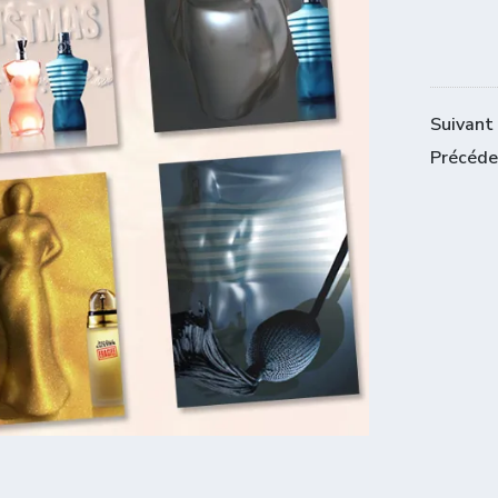
Navi
Suivant 
Précéde