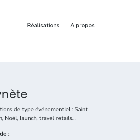
Réalisations
A propos
ynète
ations de type événementiel : Saint-
n, Noël, launch, travel retails…
e :