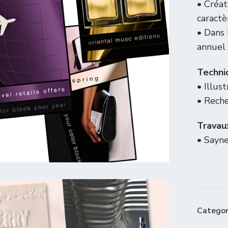
• Créat
caract
• Dans 
annuel
Techni
• Illus
• Reche
Travaux
• Sayn
Categor