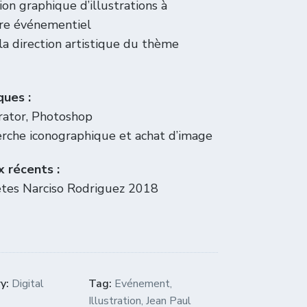
ion graphique d’illustrations à
ère événementiel
la direction artistique du thème
ques :
trator, Photoshop
rche iconographique et achat d’image
 récents :
etes Narciso Rodriguez 2018
y:
Digital
Tag:
Evénement
,
Illustration
,
Jean Paul