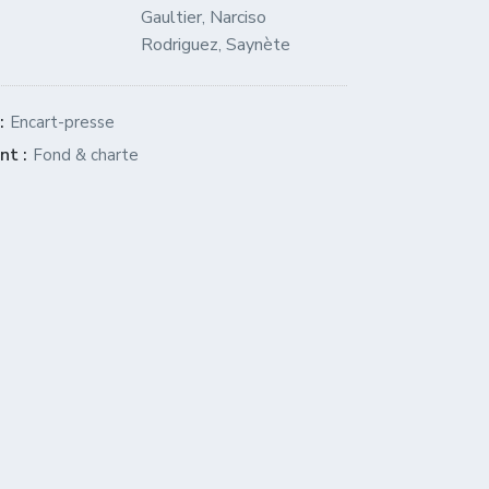
Gaultier
,
Narciso
Rodriguez
,
Saynète
gation de l’article
Next post:
:
Encart-presse
Previous post:
nt :
Fond & charte