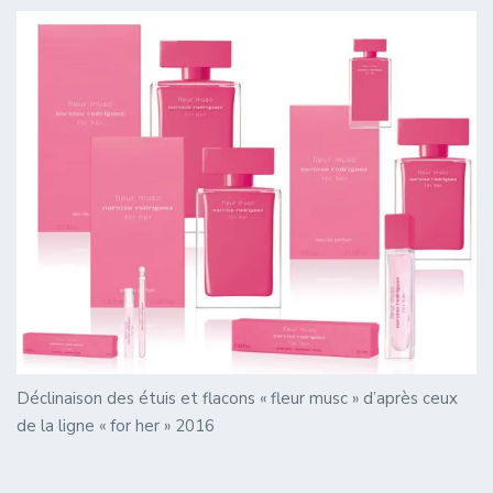
Déclinaison des étuis et flacons « fleur musc » d’après ceux
de la ligne « for her » 2016